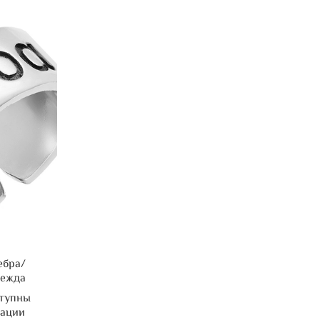
ебра/
дежда
ступны
рации