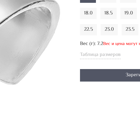
18.0
18.5
19.0
22.5
23.0
23.5
Вес (г):
7.2
Вес и цена могут
Таблица размеров
Зарег