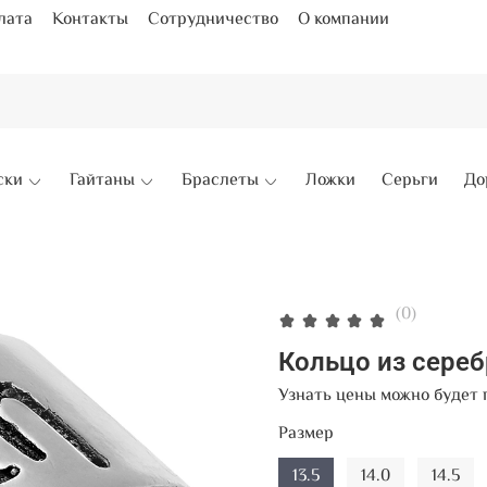
лата
Контакты
Сотрудничество
О компании
ски
Гайтаны
Браслеты
Ложки
Серьги
До
(0)
Кольцо из сере
Узнать цены можно будет 
Размер
13.5
14.0
14.5