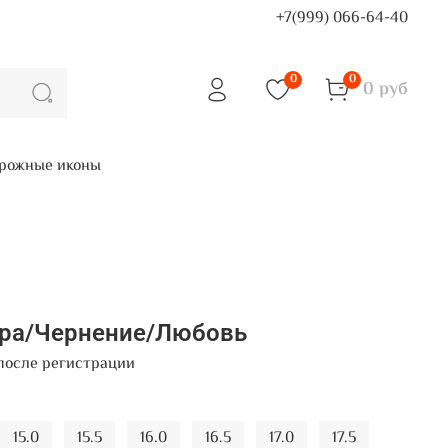
+7(999) 066-64-40
0
0
0 руб
рожные иконы
бра/Чернение/Любовь
после регистрации
15.0
15.5
16.0
16.5
17.0
17.5