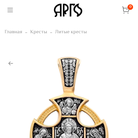
0
Главная
Кресты
Литые кресты