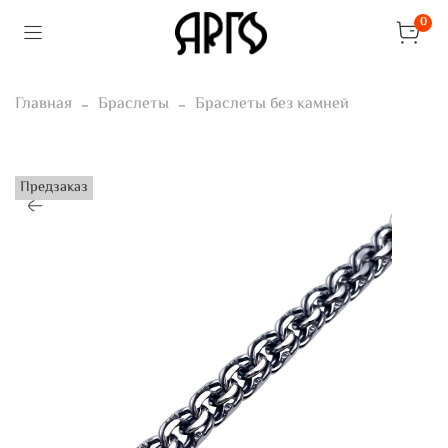
0
Главная
Браслеты
Браслеты без камней
Предзаказ