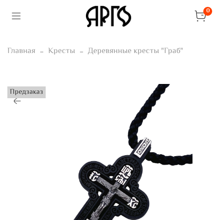
0
Главная
Кресты
Деревянные кресты "Граб"
Предзаказ