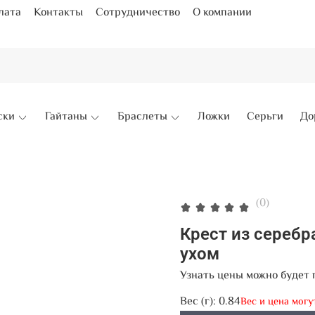
лата
Контакты
Сотрудничество
О компании
ски
Гайтаны
Браслеты
Ложки
Серьги
До
(0)
Крест из сереб
ухом
Узнать цены можно будет 
Вес (г):
0.84
Вес и цена могу