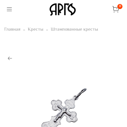
0
Главная
Кресты
Штампованные кресты