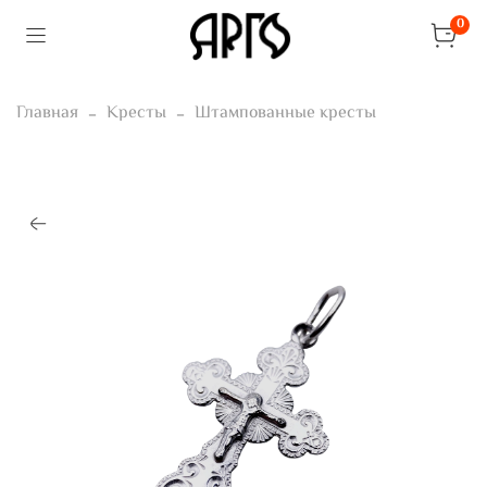
0
Главная
Кресты
Штампованные кресты