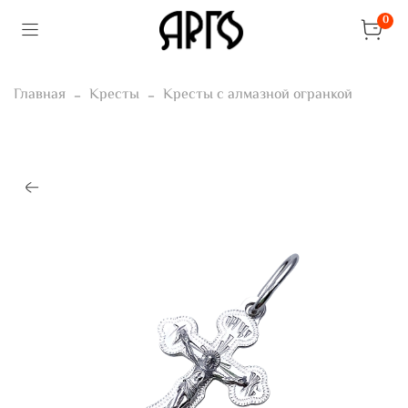
0
Главная
Кресты
Кресты с алмазной огранкой