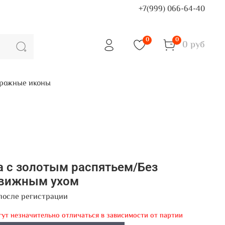
+7(999) 066-64-40
0
0
0 руб
рожные иконы
а с золотым распятьем/Без
движным ухом
после регистрации
гут незначительно отличаться в зависимости от партии