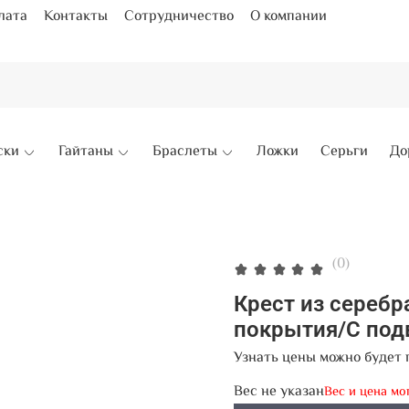
лата
Контакты
Сотрудничество
О компании
ски
Гайтаны
Браслеты
Ложки
Серьги
До
(0)
Крест из серебр
покрытия/С по
Узнать цены можно будет 
Вес не указан
Вес и цена мо