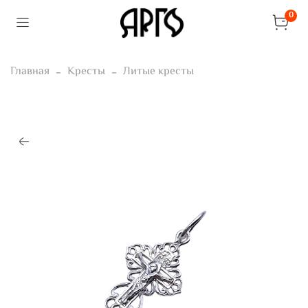
0
Главная
Кресты
Литые кресты