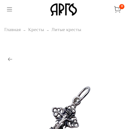
0
Главная
Кресты
Литые кресты