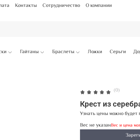
лата
Контакты
Сотрудничество
О компании
ски
Гайтаны
Браслеты
Ложки
Серьги
До
(0)
Крест из сереб
Узнать цены можно будет 
Вес не указан
Вес и цена мо
Зарег