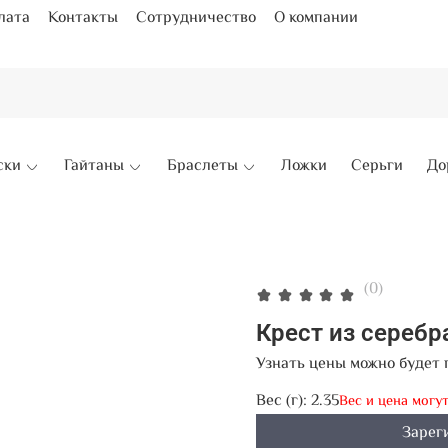
лата
Контакты
Сотрудничество
О компании
ски
Гайтаны
Браслеты
Ложки
Серьги
До
(0)
Крест из серебр
Узнать цены можно будет 
Вес (г):
2.35
Вес и цена могу
Зарег