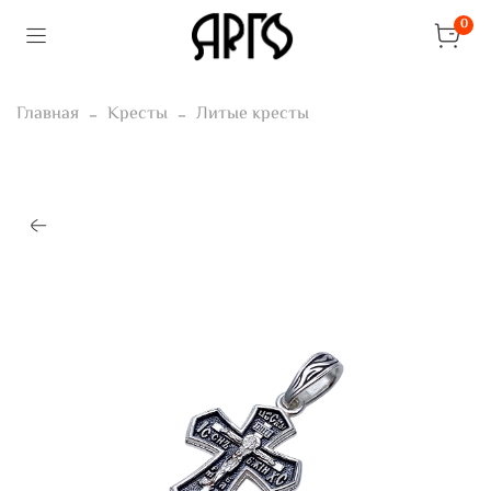
0
Главная
Кресты
Литые кресты