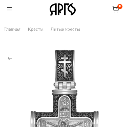
0
Главная
Кресты
Литые кресты