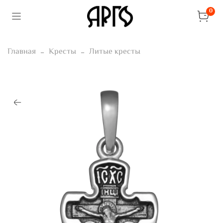
0
Главная
Кресты
Литые кресты