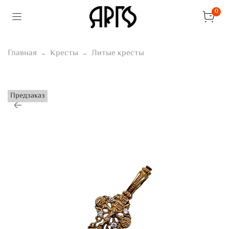
0
Главная
Кресты
Литые кресты
Предзаказ