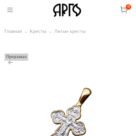
0
Главная
Кресты
Литые кресты
Предзаказ