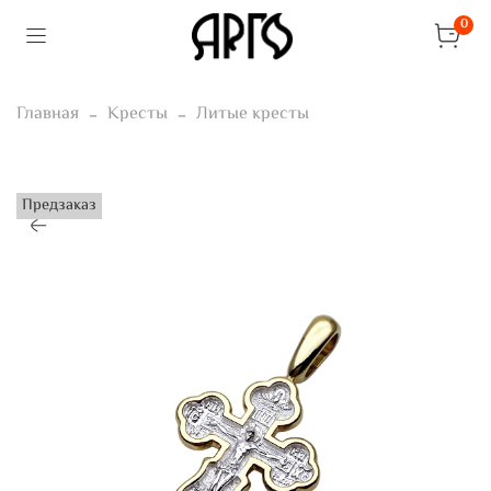
0
Главная
Кресты
Литые кресты
Предзаказ