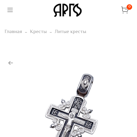
0
Главная
Кресты
Литые кресты