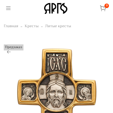
0
Главная
Кресты
Литые кресты
Предзаказ