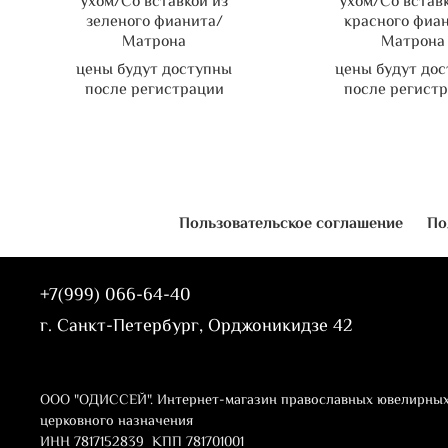
ухом/Со вставкой из
ухом/Со встав
зеленого фианита/
красного фиа
Матрона
Матрона
цены будут доступны
цены будут до
после регистрации
после регист
Пользовательское соглашение
По
+7(999) 066-64-40
г. Санкт-Петербург, Орджоникидзе 42
ООО "ОДИССЕЙ". Интернет-магазин православных ювелирных
церковного назначения
ИНН 7817152839 КПП 781701001