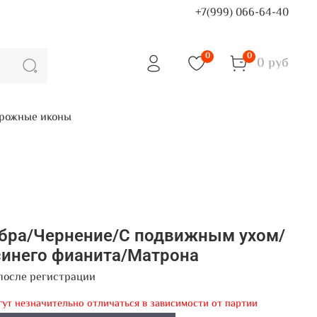
+7(999) 066-64-40
0
0
0 руб
рожные иконы
ебра/Чернение/С подвижным ухом/
синего фианита/Матрона
после регистрации
гут незначительно отличаться в зависимости от партии