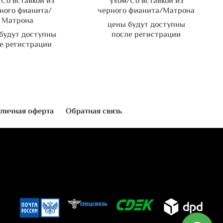
Со вставкой из
ухом/Со вставкой из
ного фианита/
черного фианита/Матрона
Матрона
цены будут доступны
будут доступны
после регистрации
е регистрации
личная оферта
Обратная связь