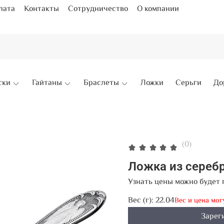
лата
Контакты
Сотрудничество
О компании
ски
Гайтаны
Браслеты
Ложки
Серьги
До
(0)
Ложка из сереб
Узнать цены можно будет 
Вес (г):
22.04
Вес и цена мог
Зарег