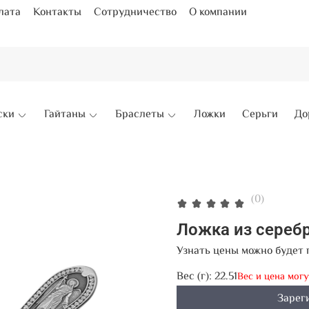
лата
Контакты
Сотрудничество
О компании
ски
Гайтаны
Браслеты
Ложки
Серьги
До
(0)
Ложка из сереб
Узнать цены можно будет 
Вес (г):
22.51
Вес и цена мог
Зарег