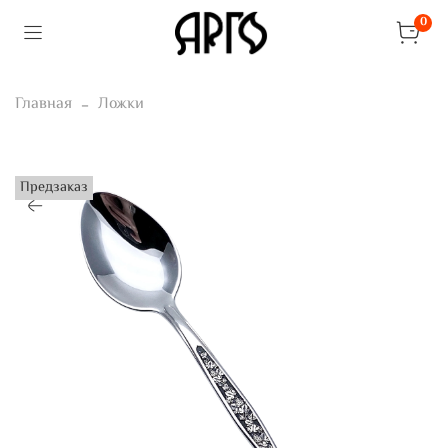
0
Главная
Ложки
Предзаказ