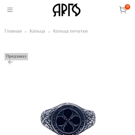
0
Главная
Кольца
Кольца печатки
Предзаказ