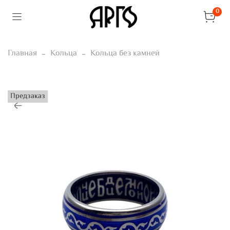
0
Главная
Кольца
Кольца без камней
Предзаказ