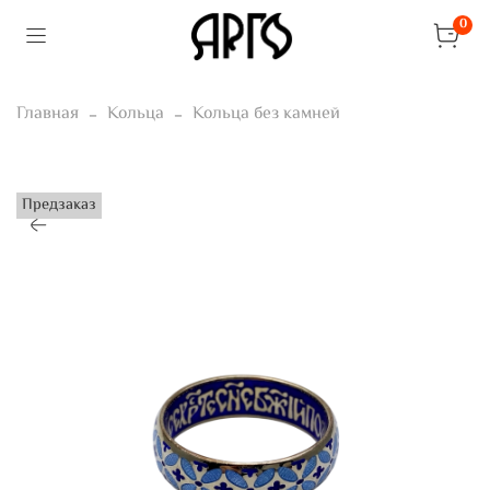
0
Главная
Кольца
Кольца без камней
Предзаказ