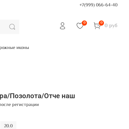
+7(999) 066-64-40
0
0
0 руб
рожные иконы
бра/Позолота/Отче наш
после регистрации
20.0