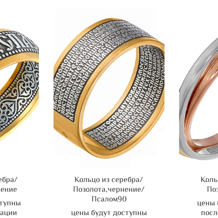
ебра/
Кольцо из серебра/
Коль
нение
Позолота,чернение/
По
Псалом90
ступны
цены 
рации
цены будут доступны
посл