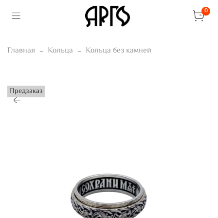
0
Главная
Кольца
Кольца без камней
Предзаказ