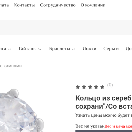
лата
Контакты
Сотрудничество
О компании
ски
Гайтаны
Браслеты
Ложки
Серьги
До
 с камнями
(0)
Кольцо из сереб
сохрани"/Со вс
Узнать цены можно будет 
Вес не указан
Вес и цена мо