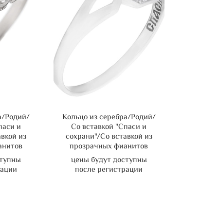
а/Родий/
Кольцо из серебра/Родий/
паси и
Со вставкой "Спаси и
авкой из
сохрани"/Со вставкой из
анитов
прозрачных фианитов
ступны
цены будут доступны
рации
после регистрации