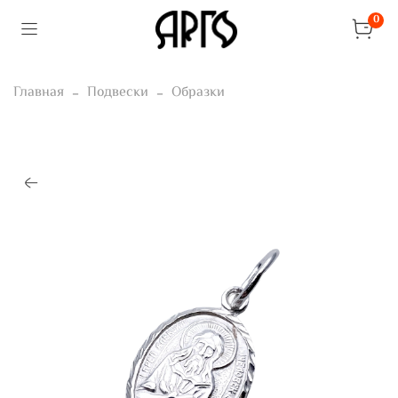
0
Главная
Подвески
Образки