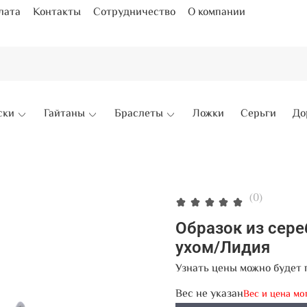
лата
Контакты
Сотрудничество
О компании
ски
Гайтаны
Браслеты
Ложки
Серьги
До
(0)
Образок из сер
ухом/Лидия
Узнать цены можно будет 
Вес не указан
Вес и цена мо