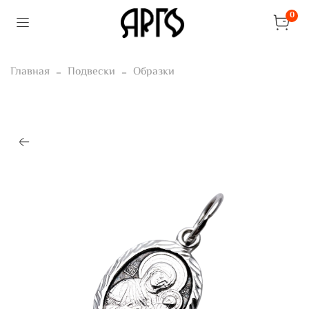
0
Главная
Подвески
Образки