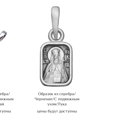
ребра/
Образок из серебра/
движным
Чернение/С подвижным
ай
ухом/Лука
ступны
цены будут доступны