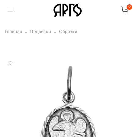
0
Главная
Подвески
Образки