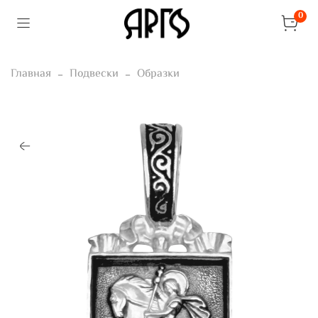
0
Главная
Подвески
Образки