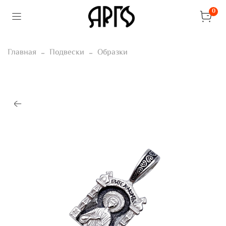
0
Главная
Подвески
Образки