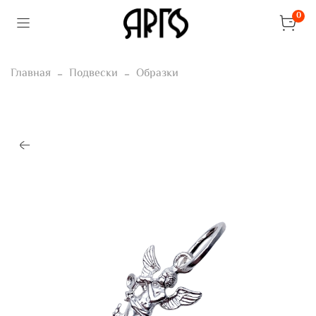
0
Главная
Подвески
Образки