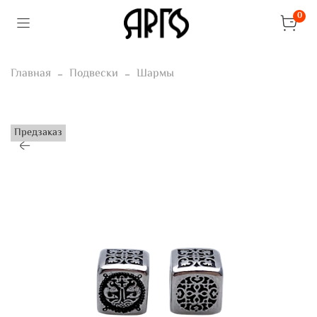
0
Главная
Подвески
Шармы
Предзаказ