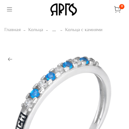
0
Главная
Кольца
...
Кольца с камнями