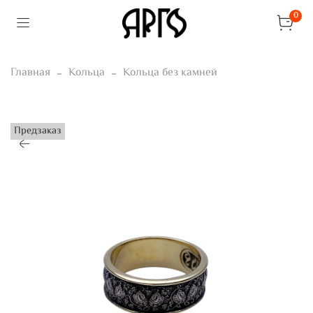
0
Главная
Кольца
Кольца без камней
Предзаказ