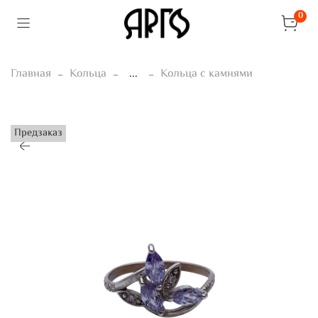
0
Главная
Кольца
...
Кольца с камнями
Предзаказ